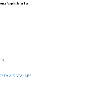
tura Àngels Soler i es
als
STA A GATA: LES