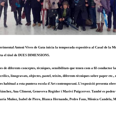
erimental Antoni Vives de Gata inicia la temporada expositiva al Casal de la 
sota el títol de DUES DIMENSIONS.
s de diferents conceptes, tècniques, sensibilitats que tenen com a fil conductor l
lics, linogravats, objectes, pastel, teixits, diferents tècniques sobre paper etc.,
 es habitual a esta puntera escola d´Art contemporani. L’exposició presenta obr
Sánchez, Ana Climent, Genoveva Regidor i Mariví Puigcerver. També es poden 
María Muñoz, Isabel de Piero, Blanca Hernando, Pedro Faus, Mónica Candela, M