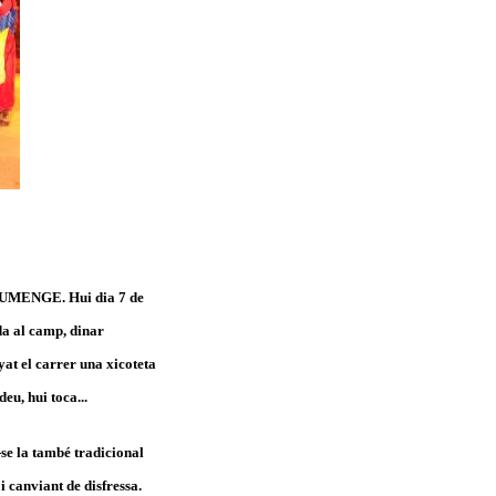
 DIUMENGE. Hui dia 7 de
ida al camp, dinar
yat el carrer una xicoteta
eu, hui toca...
-se la també tradicional
 canviant de disfressa.