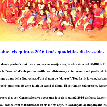
sabte, els quintos 2016 i més quadrilles disfressades
 no deuen perdre's mai. Per això, vos encoratje a seguir el costum del DARRER
 la "resaca" d'ahir per les desfilades i disfresses, cal fer esmorzar i paella, eix
nge abans de la Quaresma, d'ahí el nom de "darrer". Tota la nit fa vent, ha ban
, però quasi tots els anys fa algun canvi el clima. El sol també està present. Record
rrers dies són Carnestoltes, vos pose una foto de la quintà 2016 disfressada, fent
a. I també com és tradicional en els últims anys, la Xarangata acompanyant-los i