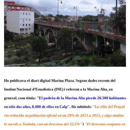
Ho publicava el diari digital Marina Plaza. Segons dades recents del
Institut Nacional d’Estadística (INE) i referent a la Marina Alta, en
general, com titula:
"El padrón de la Marina Alta pierde 26.500 habitantes
en sólo dos años, 8.400 de ellos en Calp"
. Als subtítols:
"
La villa del Penyal
vio reducida su población oficial en un 28% de 2013 a 2015, y algo similar
le sucede a Teulada, con un descenso del 22,5%"
i
"
El descenso conjunto en