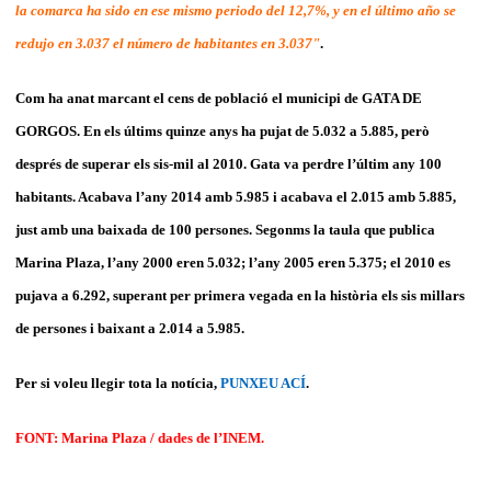
la comarca ha sido en ese mismo periodo del 12,7%, y en el último año se
redujo en 3.037 el número de habitantes en 3.037"
.
Com ha anat marcant el cens de població el municipi de GATA DE
GORGOS. En els últims quinze anys ha pujat de 5.032 a 5.885, però
després de superar els sis-mil al 2010. Gata va perdre l’últim any 100
habitants. Acabava l’any 2014 amb 5.985 i acabava el 2.015 amb 5.885,
just amb una baixada de 100 persones. Segonms la taula que publica
Marina Plaza, l’any 2000 eren 5.032; l’any 2005 eren 5.375; el 2010 es
pujava a 6.292, superant per primera vegada en la història els sis millars
de persones i baixant a 2.014 a 5.985.
Per si voleu llegir tota la notícia,
PUNXEU ACÍ
.
FONT: Marina Plaza / dades de l’INEM.