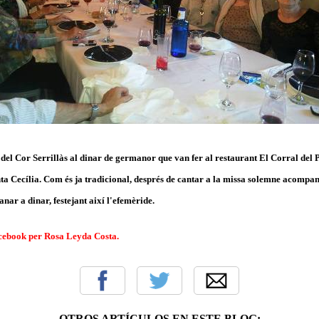
del Cor Serrillàs al dinar de germanor que van fer al restaurant El Corral del P
ta Cecília. Com és ja tradicional, després de cantar a la missa solemne acompan
ar a dinar, festejant així l'efemèride.
cebook per Rosa Leyda Costa.
OTROS ARTÍCULOS EN ESTE BLOG: