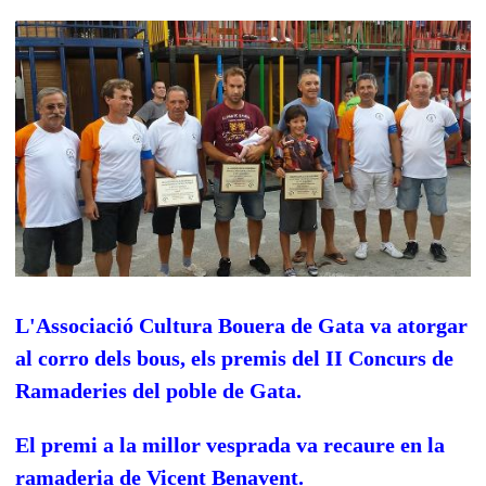
L'Associació Cultura Bouera de Gata va atorgar
al corro dels bous, els premis del II Concurs de
Ramaderies del poble de Gata.
El premi a la millor vesprada va recaure en la
ramaderia de Vicent Benavent.