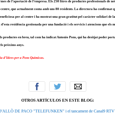
termes de l’aportació de l’empresa. Els 250 litres de productes professionals de ne
el centre, que actualment conta amb uns 80 residents. La directora ha confirmat q
eneficiosa per al centre i ha mostrat una gran gratitut pel caràcter solidari de l
 d’esta residència gestionada per una fundació i els servicis i atencions que els m
s productes en breu, tal com ha indicat Antonio Pons, qui ha desitjat poder por
els pròxims anys.
ia d’Idees per a Pons Químicas.
OTROS ARTÍCULOS EN ESTE BLOG:
D'ALLÒ DE PACO "TELEFUNKEN" i el tancament de Canal9 RTVV.