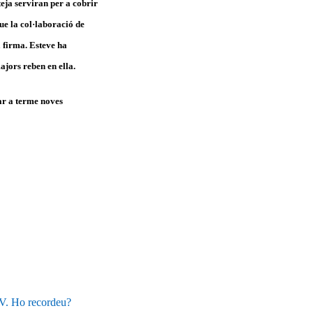
teja serviran per a cobrir
ue la col·laboració de
a firma. Esteve ha
ajors reben en ella.
tar a terme noves
 Ho recordeu?