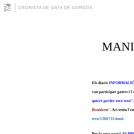
CRONISTA DE GATA DE GORGOS
MANI
Els diaris
INFORMACIÓ
van participar gaters i l
quiere perder otro tren"
Benidorm"
. Ací teniu l'e
tren/1306735.html
.
Per la seua part
LAS PRO