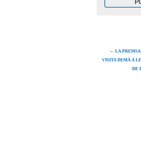
← LA PREMSA p
VISITA DEMÀ A L
DE 