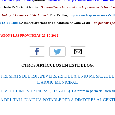
'article de Raúl González diu:
"La manifestación contó con la presencia de las alca
e Gata y del primer edil de Xàbia".
Pose l'enllaç:
http://www.lasprovincias.es/v
20121020.html
. A les declaracions de l'alcaldessa de Gata va dir:
"no podemos per
ACIÓN i LAS PROVINCIAS, 20-10-2012.
OTROS ARTÍCULOS EN ESTE BLOG:
 PREMIATS DEL 150 ANIVERSARI DE LA UNIÓ MUSICAL DE
L'ARXIU MUNICIPAL
ELL LIMÓN EXPRESS (1971-2005). La premsa parla del tren turístic
A DEL TALL D'AIGUA POTABLE PER A DIMECRES AL CENT