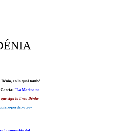
DÉNIA
a Dénia, en la qual també
i García:
"La Marina no
que siga la línea Dénia-
uiere-perder-otro-
a la supresión del