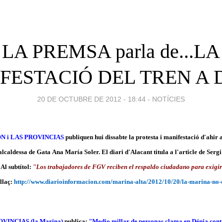
LA PREMSA parla de...LA
FESTACIÓ DEL TREN A 
20 DE OCTUBRE DE 2012 - 18:44
-
NOTÍCIES
N i LAS PROVINCIAS
publiquen hui dissabte la protesta i manifestació d'ahir 
'alcaldessa de Gata Ana María Soler. El diari d'Alacant titula a l'article de Serg
.
Al subtítol:
"Los trabajadores de FGV reciben el respaldo ciudadano para exigir 
nllaç:
http://www.diarioinformacion.com/marina-alta/2012/10/20/la-marina-no-q
VINCIAS (la Marina)
publica:
"Medio millar de personas clama en Dénia contr