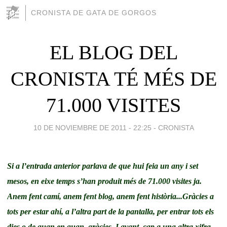
CRONISTA DE GATA DE GORGOS
EL BLOG DEL
CRONISTA TÉ MÉS DE
71.000 VISITES
10 DE NOVIEMBRE DE 2011 - 22:25
-
CRONISTA
Si a l’entrada anterior parlava de que hui feia un any i set
mesos, en eixe temps s’han produit més de 71.000 visites ja.
Anem fent camí, anem fent blog, anem fent història...Gràcies a
tots per estar ahí, a l’altra part de la pantalla, per entrar tots els
dies o de quan en quan, gràcies. I avant, cap a una altra xifra.