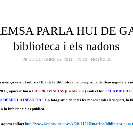
EMSA PARLA HUI DE GA
biblioteca i els nadons
26 DE OCTUBRE DE 2011 - 21:12
-
NOTÍCIES
 avançava anit sobre el Dia de la Biblioteca i el programa de Benvinguda als no
 2011, apareix hui a
LAS PROVINCIAS (La Marina)
amb el títol:
"LA BIBLIOT
 DESDE LA INFANCIA".
La fotografia de totes les mares amb els xiquets, la bi
a la informació es publica.
 aquest enllaç:
http://www.lasprovincias.es/v/20111026/marina/biblioteca-gata-