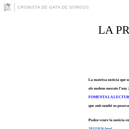
CRONISTA DE GATA DE GORGOS
LA PR
La mateixa notícia que us
als nadons nascuts l’any
FOMENTA LA LECTURA
que anit també us posava 
Podeu veure la notícia en
20111026.html
.