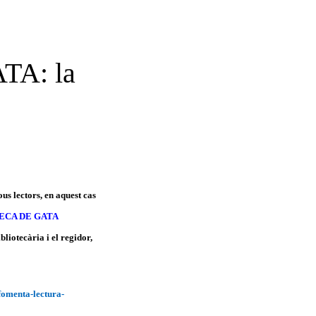
TA: la
us lectors, en aquest cas
ECA DE GATA
bliotecària i el regidor,
fomenta-lectura-